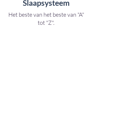
Slaapsysteem
Het beste van het beste van "A"
tot "Z".
Het
Medicair slaapsysteem
is een
geavanceerd slaapcomfortsysteem
dat niet alleen zorgt voor luxueuze
nachten, maar ook specifiek gericht
is op mensen die last hebben van
rug- en nekklachten,
drukpuntpijnen, artrose, reuma en
andere gewrichtsproblemen.
Het
Medicair slaapsysteem
is
ontworpen om de druk te verlichten
die op je lichaam wordt uitgeoefend
tijdens het slapen. Door gebruik te
maken van nieuwe technologie, past
het systeem zich aan de unieke vorm