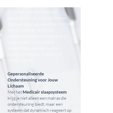
en bewegingen van je lichaam aan.
Dit zorgt voor een optimaal
slaapcomfort, door te voorkomen
dat druk op je rug, nek of gewrichten
een verstoorde nachtrust
veroorzaakt. Het resultaat is een
dieper, meer verkwikkend
slaapritme, waardoor je elke
ochtend herboren en energiek
wakker wordt.
Gepersonaliseerde
Ondersteuning voor Jouw
Lichaam
Met het
Medicair slaapsysteem
krijg je niet alleen een matras die
ondersteuning biedt, maar een
systeem dat dynamisch reageert op