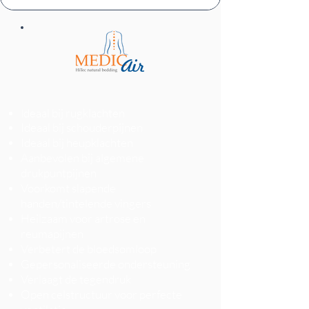
deaal bij rugklachten
I
Ideaal bij schouderpijnen
Ideaal bij heupklachten
Aanbevolen bij algemene
drukpuntpijnen
Voorkomt slapende
handen/tintelende vingers
Heilzaam voor artrose en
reumapijnen
Verbetert de bloedsomloop
Gepersonaliseerde ondersteuning
Verlaagt de tegendruk
Open celstructuur voor perfecte